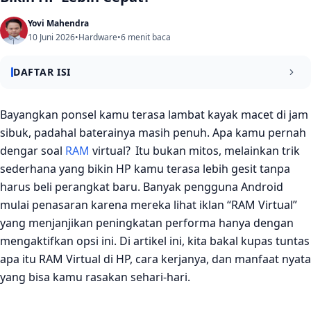
Yovi Mahendra
10 Juni 2026
•
Hardware
•
6 menit baca
DAFTAR ISI
Cara Kerja RAM Virtual di HP
Bayangkan ponsel kamu terasa lambat kayak macet di jam
sibuk, padahal baterainya masih penuh. Apa kamu pernah
Keuntungan Utama RAM Virtual untuk Ponsel
dengar soal
RAM
virtual? Itu bukan mitos, melainkan trik
Kapan dan Mengapa Kamu Harus Mengaktifkan RAM
sederhana yang bikin HP kamu terasa lebih gesit tanpa
Virtual?
harus beli perangkat baru. Banyak pengguna Android
Tips Mengoptimalkan RAM Virtual
mulai penasaran karena mereka lihat iklan “RAM Virtual”
yang menjanjikan peningkatan performa hanya dengan
Penutup
mengaktifkan opsi ini. Di artikel ini, kita bakal kupas tuntas
apa itu RAM Virtual di HP, cara kerjanya, dan manfaat nyata
yang bisa kamu rasakan sehari‑hari.