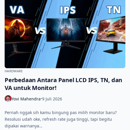
HARDWARE
Perbedaan Antara Panel LCD IPS, TN, dan
VA untuk Monitor!
Yovi Mahendra
9 Juli 2026
•
Pernah nggak sih kamu bingung pas milih monitor baru?
Resolusi udah oke, refresh rate juga tinggi, tapi begitu
dipakai warnanya…