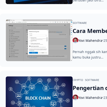
berubah jadi biru…
SOFTWARE
Cara Member
Yovi Mahendra
25
•
Pernah nggak sih kam
kamu buka justru…
CRYPTO
SOFTWARE
Pengertian 
Yovi Mahendra
23
•