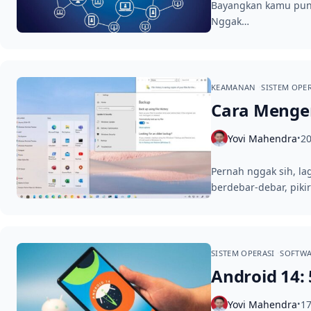
Bayangkan kamu punya
Nggak…
KEAMANAN
SISTEM OPE
Cara Mengem
Yovi Mahendra
20
•
Pernah nggak sih, lag
berdebar-debar, pik
SISTEM OPERASI
SOFTW
Android 14:
Yovi Mahendra
17
•