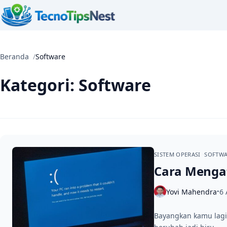
Beranda
Software
Kategori:
Software
SISTEM OPERASI
SOFTW
Cara Mengat
Yovi Mahendra
6 
•
Bayangkan kamu lagi a