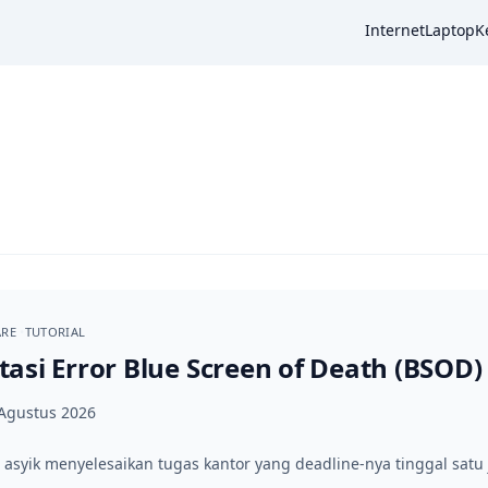
Internet
Laptop
K
ARE
TUTORIAL
asi Error Blue Screen of Death (BSOD
Agustus 2026
syik menyelesaikan tugas kantor yang deadline-nya tinggal satu ja