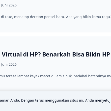
 Juni 2026
di toko, menatap deretan ponsel baru. Apa yang bikin kamu ragu
Virtual di HP? Benarkah Bisa Bikin HP
 Juni 2026
mu terasa lambat kayak macet di jam sibuk, padahal baterainya 
man Anda. Dengan terus menggunakan situs ini, Anda menyetuj
aimer
Hubungi Kami
Kebijakan Privasi
Tentang Kami