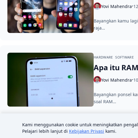
Yovi Mahendra
12
•
Bayangkan kamu lagi 
raja…
HARDWARE
SOFTWARE
Apa itu RAM 
Yovi Mahendra
10
•
Bayangkan ponsel ka
soal RAM…
Kami menggunakan cookie untuk meningkatkan pengala
Discl
Pelajari lebih lanjut di
Kebijakan Privasi
kami.