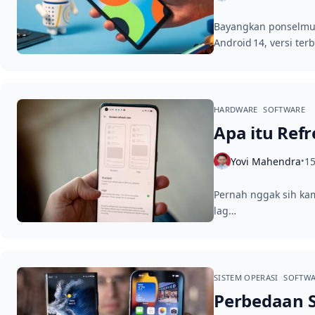
Bayangkan ponselmu te
Android 14, versi ter
HARDWARE
SOFTWARE
Apa itu Ref
Yovi Mahendra
15
•
Pernah nggak sih kam
lag…
SISTEM OPERASI
SOFTW
Perbedaan S