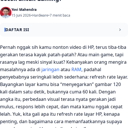
Yovi Mahendra
15 Juni 2026
•
Hardware
•
7 menit baca
DAFTAR ISI
Apa itu Refresh Rate Layar HP?
Pernah nggak sih kamu nonton video di HP, terus tiba‑tiba
gerakan terasa kayak patah‑patah? Atau main game, tapi
Kenapa Refresh Rate Bikin Layar HP Lebih Halus?
rasanya lag meski sinyal kuat? Kebanyakan orang mengira
Berapa Hertz yang Cocok Buat Gaming dan Streaming?
masalahnya ada di
jaringan
atau
RAM
, padahal
penyebabnya seringkali lebih sederhana: refresh rate layar.
1. Gaming
Bayangkan layar kamu bisa “menyegarkan” gambar 120
2. Streaming
kali dalam satu detik, bukannya cuma 60 kali. Dengan
Cara Cek Refresh Rate di HP
angka itu, perbedaan visual terasa nyata gerakan jadi
mulus, respons lebih cepat, dan mata kamu nggak cepat
1. Lewat Pengaturan Bawaan
lelah. Yuk, kita gali apa itu refresh rate layar HP, kenapa
2. Pakai Aplikasi Pihak Ketiga
penting, dan bagaimana cara memanfaatkannya supaya