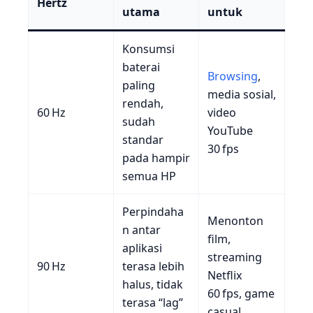
Hertz
utama
untuk
Konsumsi
baterai
Browsing
,
paling
media sosial,
rendah,
60 Hz
video
sudah
YouTube
standar
30 fps
pada hampir
semua HP
Perpindaha
Menonton
n antar
film,
aplikasi
streaming
90 Hz
terasa lebih
Netflix
halus, tidak
60 fps, game
terasa “lag”
casual