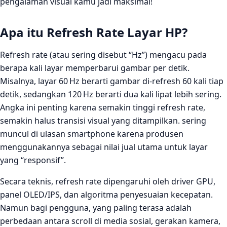
pengalaman visual kamu jadi maksimal!
3. Cek lewat Developer Options
4. Verifikasi dengan Video Test
Apa itu Refresh Rate Layar HP?
Penutup
Refresh rate (atau sering disebut “Hz”) mengacu pada
berapa kali layar memperbarui gambar per detik.
Misalnya, layar 60 Hz berarti gambar di‑refresh 60 kali tiap
detik, sedangkan 120 Hz berarti dua kali lipat lebih sering.
Angka ini penting karena semakin tinggi refresh rate,
semakin halus transisi visual yang ditampilkan. sering
muncul di ulasan smartphone karena produsen
menggunakannya sebagai nilai jual utama untuk layar
yang “responsif”.
Secara teknis, refresh rate dipengaruhi oleh driver GPU,
panel OLED/IPS, dan algoritma penyesuaian kecepatan.
Namun bagi pengguna, yang paling terasa adalah
perbedaan antara scroll di media sosial, gerakan kamera,