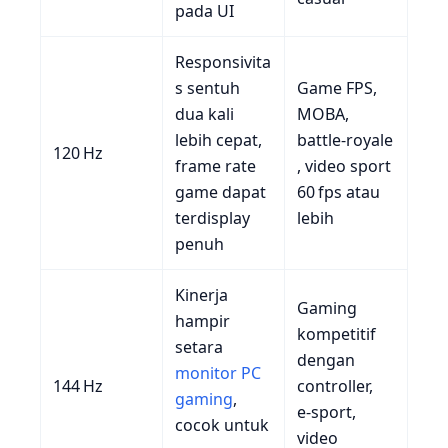
pada UI
Responsivita
s sentuh
Game FPS,
dua kali
MOBA,
lebih cepat,
battle‑royale
120 Hz
frame rate
, video sport
game dapat
60 fps atau
terdisplay
lebih
penuh
Kinerja
Gaming
hampir
kompetitif
setara
dengan
monitor
PC
144 Hz
controller,
gaming
,
e‑sport,
cocok untuk
video