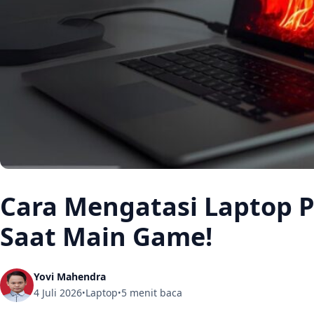
Cara Mengatasi Laptop P
Saat Main Game!
Yovi Mahendra
4 Juli 2026
Laptop
5 menit baca
•
•