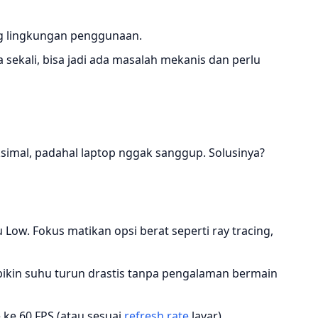
ng lingkungan penggunaan.
 sekali, bisa jadi ada masalah mekanis dan perlu
simal, padahal laptop nggak sanggup. Solusinya?
Low. Fokus matikan opsi berat seperti ray tracing,
bikin suhu turun drastis tanpa pengalaman bermain
 ke 60 FPS (atau sesuai
refresh rate
layar)