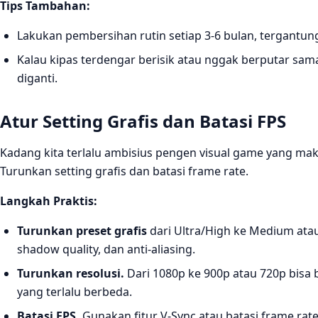
Tips Tambahan:
Lakukan pembersihan rutin setiap 3-6 bulan, tergantu
Kalau kipas terdengar berisik atau nggak berputar sama
diganti.
Atur Setting Grafis dan Batasi FPS
Kadang kita terlalu ambisius pengen visual game yang mak
Turunkan setting grafis dan batasi frame rate.
Langkah Praktis:
Turunkan preset grafis
dari Ultra/High ke Medium atau 
shadow quality, dan anti-aliasing.
Turunkan resolusi.
Dari 1080p ke 900p atau 720p bisa 
yang terlalu berbeda.
Batasi FPS.
Gunakan fitur V-Sync atau batasi frame rate